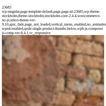
23685
wp-singular,page-template-default,page,page-id-23685,wp-theme-
stockholm,theme-stockholm,stockholm-core-2.4.4,woocommerce-
no-js,select-theme-ver-
9.10,ajax_fade,page_not_loaded,vertical_menu_enabled,no_animati
wpml-enabled,qode-single-product-thumbs-below,wpb-js-composer
js-comp-ver-8.4.1,vc_responsive